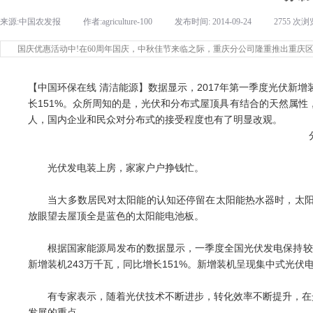
来源:
中国农发报
|
作者:
agriculture-100
|
发布时间:
2014-09-24
|
2755
次浏
国庆优惠活动中!在60周年国庆，中秋佳节来临之际，重庆分公司隆重推出重庆
【中国环保在线 清洁能源】数据显示，2017年第一季度光伏新增
长151%。众所周知的是，光伏和分布式屋顶具有结合的天然属
人，国内企业和民众对分布式的接受程度也有了明显改观。
分布
光伏发电装上房，家家户户挣钱忙。
当大多数居民对太阳能的认知还停留在太阳能热水器时，太阳能
放眼望去屋顶全是蓝色的太阳能电池板。
根据国家能源局发布的数据显示，一季度全国光伏发电保持较快增
新增装机243万千瓦，同比增长151%。新增装机呈现集中式光
有专家表示，随着光伏技术不断进步，转化效率不断提升，在光
发展的重点。