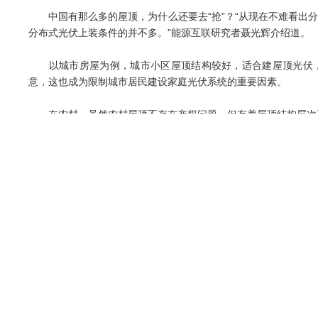
中国有那么多的屋顶，为什么还要去“抢”？“从现在不难看出分
分布式光伏上装条件的并不多。”能源互联研究者聂光辉介绍道。
以城市房屋为例，城市小区屋顶结构较好，适合建屋顶光伏，
意，这也成为限制城市居民建设家庭光伏系统的重要因素。
在农村，虽然农村屋顶不存在产权问题，但有着屋顶结构层次不
有业内人士指出，在分布式光伏开发者眼中，优质屋顶还需要包
大或当地工商业电价高。而符合上述标准的屋顶资源相当稀缺。
正是由于看到了“屋顶”资源的稀缺性，使得近两年对于屋顶资
“根据我们调查，中国现有可装太阳能的户用屋顶1.5亿户(处)
站，每年的回报率可以达到15%左右，是家庭增收的一条途径。”
需要指出的是，民用分布式光伏是未来发展方向，但分布式光
冯海城指出，目前分布式光伏发展的方式主要是屋顶式光伏，但